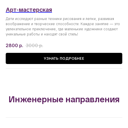
Арт-мастерская
Дети исследуют разные техники рисования и лепки, развивая
воображение и творческие способности. Каждое занятие — это
увлекательное приключение, где маленькие художники создают
уникальные работы и находят свой стиль!
2800
р.
3000
р.
УЗНАТЬ ПОДРОБНЕЕ
Инженерные направления