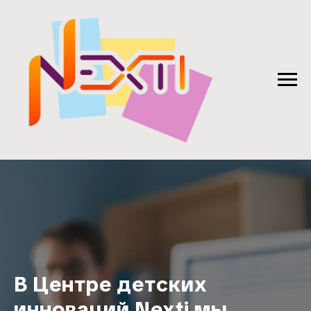
В Центре детских
инноваций Nexti мы