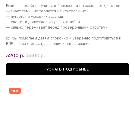
Если ваш ребёнок учится в 4 классе, а вы замечаете, что он:
— знает темы, но теряется на контрольных
— путается в условиях заданий
— спешит и допускает «глупые» ошибки
— сильно переживает перед проверочными работами
👉 Мы помогаем детям спокойно и уверенно подготовиться к
ВПР — без стресса, давления и натаскивания.
5200
р.
5600
р.
УЗНАТЬ ПОДРОБНЕЕ
NEW